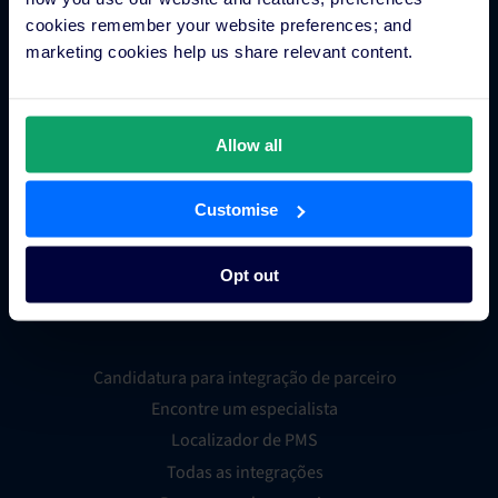
Sistema de reservas hoteleiras
cookies remember your website preferences; and
Inteligência empresarial hoteleira
marketing cookies help us share relevant content.
Metapesquisa para hotéis
Processamento de pagamentos hoteleiros
Fidelização dos hóspedes
Allow all
Grupos hoteleiros
Sistema de distribuição global (GDS)
Customise
Loja de apps para hotéis
Opt out
Integrações
Candidatura para integração de parceiro
Encontre um especialista
Localizador de PMS
Todas as integrações