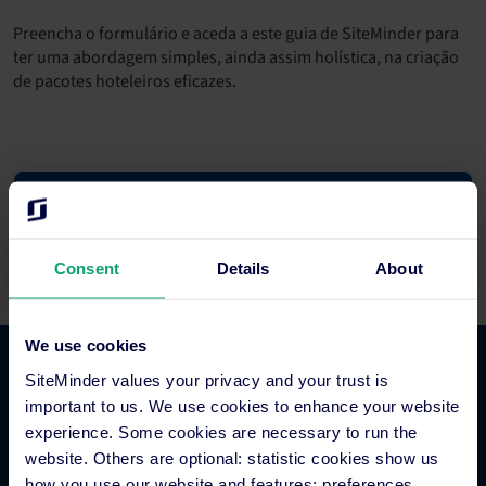
Preencha o formulário e aceda a este guia de SiteMinder para
ter uma abordagem simples, ainda assim holística, na criação
de pacotes hoteleiros eficazes.
Preencha o formulário abaixo para aceder ao seu
conteúdo.
Consent
Details
About
We use cookies
SiteMinder values your privacy and your trust is
Comércio hoteleiro
important to us. We use cookies to enhance your website
experience. Some cookies are necessary to run the
Gestor de canais para hotéis
website. Others are optional: statistic cookies show us
how you use our website and features; preferences