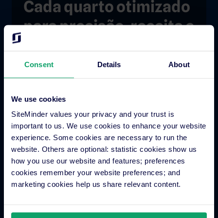
Cada quarto otimizado
para precisão, receita e
o hóspede ideal.
Assista à demonstração
Consent
Details
About
We use cookies
SiteMinder values your privacy and your trust is
important to us. We use cookies to enhance your website
experience. Some cookies are necessary to run the
website. Others are optional: statistic cookies show us
how you use our website and features; preferences
cookies remember your website preferences; and
marketing cookies help us share relevant content.