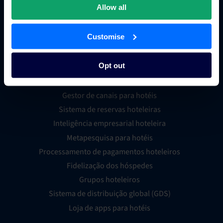
Allow all
Customise
Comércio hoteleiro
Opt out
Gestor de canais para hotéis
Sistema de reservas hoteleiras
Inteligência empresarial hoteleira
Metapesquisa para hotéis
Processamento de pagamentos hoteleiros
Fidelização dos hóspedes
Grupos hoteleiros
Sistema de distribuição global (GDS)
Loja de apps para hotéis