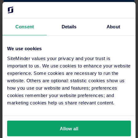
Channels Plus proporciona eficiência
Consent
Details
About
operacional
A implementação do Channels Plus simplificou
We use cookies
significativamente a distribuição multicanal do Luna Volcán.
SiteMinder values your privacy and your trust is
“A maior vantagem é que podemos configurar tudo
important to us. We use cookies to enhance your website
diretamente no SiteMinder, incluindo descrições, fotos, tarifas,
experience. Some cookies are necessary to run the
políticas — e essa informação é automaticamente enviada para
website. Others are optional: statistic cookies show us
cada novo canal adicionado através do Channels Plus. Esse
how you use our website and features; preferences
fluxo de trabalho centralizado é uma enorme poupança de
cookies remember your website preferences; and
tempo”, explica a equipa.
marketing cookies help us share relevant content.
Embora a propriedade note que recebeu reservas limitadas
através dos canais Channels Plus até à data, valoriza a
eficiência de estar pronta para distribuição em múltiplas
Allow all
plataformas com uma sobrecarga administrativa mínima.