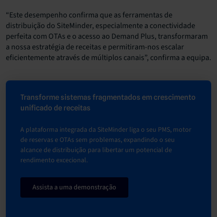
“Este desempenho confirma que as ferramentas de
distribuição do SiteMinder, especialmente a conectividade
perfeita com OTAs e o acesso ao Demand Plus, transformaram
a nossa estratégia de receitas e permitiram-nos escalar
eficientemente através de múltiplos canais”, confirma a equipa.
Transforme sistemas fragmentados em crescimento
unificado de receitas
A plataforma integrada da SiteMinder liga o seu PMS, motor
de reservas e OTAs sem problemas, expandindo o seu
alcance de distribuição para libertar um potencial de
rendimento excecional.
Assista a uma demonstração