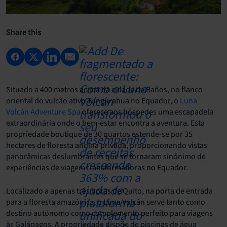
Share this
Situado a 400 metros acima da cidade de Baños, no flanco
oriental do vulcão ativo Tungurahua no Equador, o
Luna
Volcán Adventure Spa
oferece aos hóspedes uma escapadela
extraordinária onde o bem-estar encontra a aventura. Esta
propriedade boutique de 30 quartos estende-se por 35
hectares de floresta andina privada, proporcionando vistas
panorâmicas deslumbrantes que se tornaram sinónimo de
experiências de viagem transformadoras no Equador.
Localizado a apenas três horas de Quito, na porta de entrada
para a floresta amazónica, o Luna Volcán serve tanto como
destino autónomo como complemento perfeito para viagens
às Galápagos. A propriedade dispõe de piscinas de água