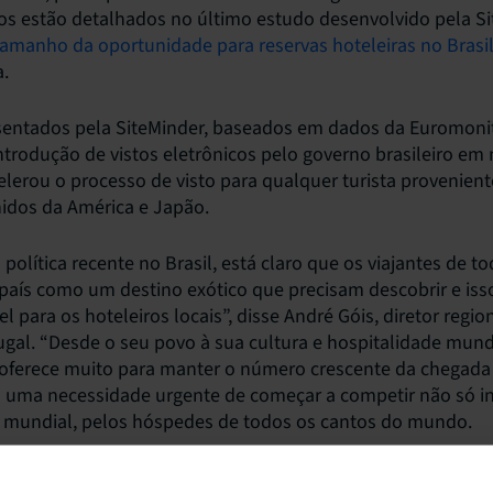
s estão detalhados no último estudo desenvolvido pela Si
tamanho da oportunidade para reservas hoteleiras no Brasi
.
sentados pela SiteMinder, baseados em dados da Euromonito
ntrodução de vistos eletrônicos pelo governo brasileiro e
celerou o processo de visto para qualquer turista provenient
idos da América e Japão.
 política recente no Brasil, está claro que os viajantes de 
país como um destino exótico que precisam descobrir e is
l para os hoteleiros locais”, disse André Góis, diretor regio
tugal. “Desde o seu povo à sua cultura e hospitalidade mun
 oferece muito para manter o número crescente da chegada d
ica uma necessidade urgente de começar a competir não só 
mundial, pelos hóspedes de todos os cantos do mundo.
 representa metade dos dez principais mercados que são f