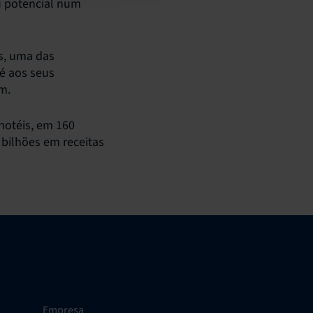
u potencial num
es, uma das
té aos seus
m.
hotéis, em 160
 bilhões em receitas
Empresa