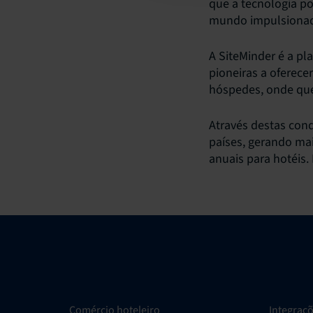
que a tecnologia po
mundo impulsionad
A SiteMinder é a pl
pioneiras a oferece
hóspedes, onde que
Através destas conq
países, gerando mai
anuais para hotéis.
Comércio hoteleiro
Integraç