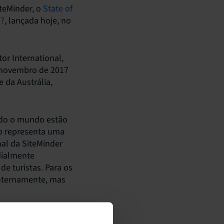
teMinder, o
State of
l?
, lançada hoje, no
r International,
m novembro de 2017
e da Austrália,
todo o mundo estão
so representa uma
nal da SiteMinder
dialmente
e turistas. Para os
internamente, mas
ontes