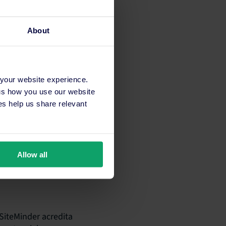
rália, Canadá,
evido à redução de
About
gundo destino mais
 juntos, dois terços
apesar das viagens
 your website experience.
as de viagem, em
 us how you use our website
 bilhões para a
s help us share relevant
Allow all
SiteMinder acredita