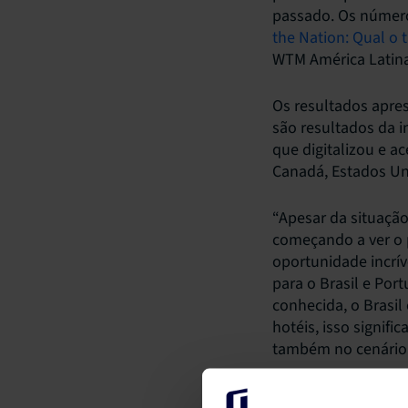
passado. Os número
the Nation: Qual o 
WTM América Latina
Os resultados apre
são resultados da i
que digitalizou e a
Canadá, Estados Un
“Apesar da situação
começando a ver o 
oportunidade incríve
para o Brasil e Por
conhecida, o Brasil
hotéis, isso signif
também no cenário 
“Enquanto a Europa