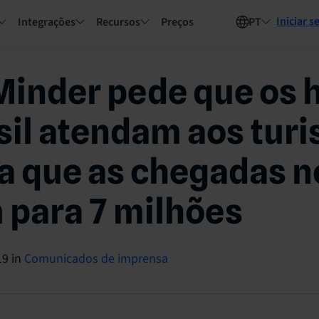
Iniciar s
Integrações
Recursos
Preços
PT
Minder pede que os 
sil atendam aos turi
 que as chegadas n
 para 7 milhões
19
in
Comunicados de imprensa