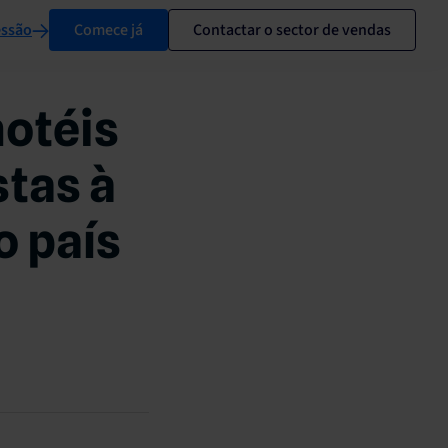
essão
Comece já
Contactar o sector de vendas
hotéis
stas à
o país