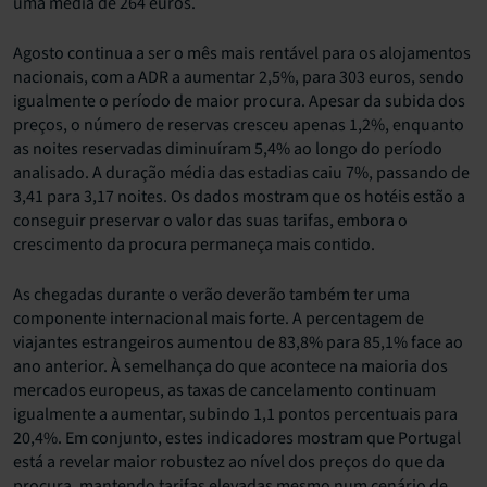
uma média de 264 euros.
Agosto continua a ser o mês mais rentável para os alojamentos
nacionais, com a ADR a aumentar 2,5%, para 303 euros, sendo
igualmente o período de maior procura.
Apesar da subida dos
preços, o número de reservas cresceu apenas 1,2%, enquanto
as noites reservadas diminuíram 5,4% ao longo do período
analisado. A duração média das estadias caiu 7%, passando de
3,41 para 3,17 noites. Os dados mostram que os hotéis estão a
conseguir preservar o valor das suas tarifas, embora o
crescimento da procura permaneça mais contido.
As chegadas durante o verão deverão também ter uma
componente internacional mais forte. A percentagem de
viajantes estrangeiros aumentou de 83,8% para 85,1% face ao
ano anterior. À semelhança do que acontece na maioria dos
mercados europeus, as taxas de cancelamento continuam
igualmente a aumentar, subindo 1,1 pontos percentuais para
20,4%.
Em conjunto, estes indicadores mostram que Portugal
está a revelar maior robustez ao nível dos preços do que da
procura, mantendo tarifas elevadas mesmo num cenário de