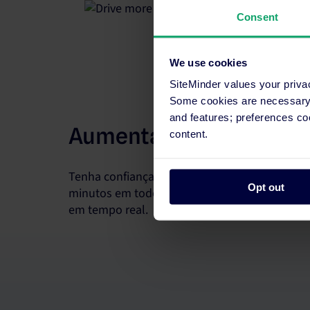
Consent
We use cookies
SiteMinder values your priva
Some cookies are necessary t
and features; preferences c
Aumentar a receita por
content.
Tenha confiança para vender todos os quartos.
Opt out
minutos em todos os canais. Potencie a sua e
em tempo real.