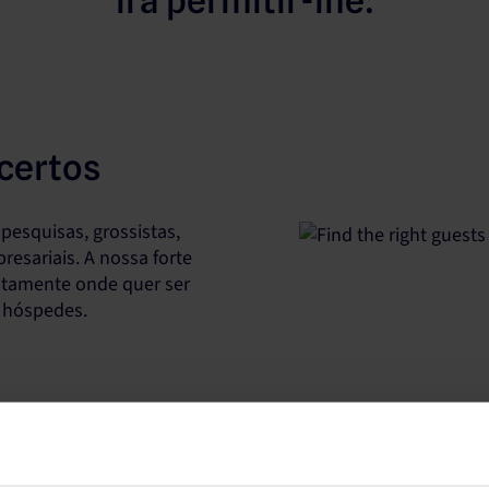
irá permitir-lhe:
certos
esquisas, grossistas,
resariais. A nossa forte
xatamente onde quer ser
e hóspedes.
Impulsionar 