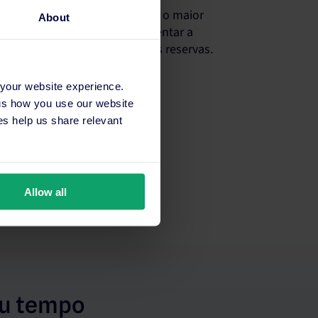
mércio hoteleiro trabalha com o maior
About
ciais da indústria, para aumentar a
elecimento e maximizar as suas reservas.
 your website experience.
 us how you use our website
s help us share relevant
Allow all
eu tempo