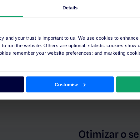
A nossa plataforma de co
Details
número de parceiros comer
visibilidade do seu estab
cy and your trust is important to us. We use cookies to enhance
o run the website. Others are optional: statistic cookies show
ookies remember your website preferences; and marketing cookie
 quarto
 Atualize tarifários em
Customise
stratégia com informações
Otimizar o s