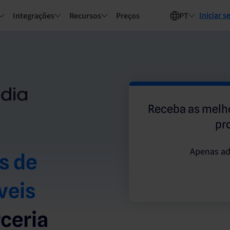
Iniciar s
Integrações
Recursos
Preços
PT
Receba as melh
pr
Apenas ad
s de
veis
ceria