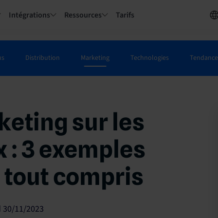
Intégrations
Ressources
Tarifs
us
Distribution
Marketing
Technologies
Tendances
ting sur les
 : 3 exemples
t tout compris
 30/11/2023