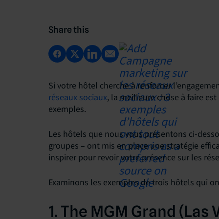
Share this
Si votre hôtel cherche à renforcer l’engagement
réseaux sociaux
, la meilleure chose à faire es
exemples.
Les hôtels que nous vous présentons ci-dessou
groupes – ont mis en place une stratégie effic
inspirer pour revoir votre présence sur les rés
Examinons les exemples de trois hôtels qui o
1. The MGM Grand (Las V