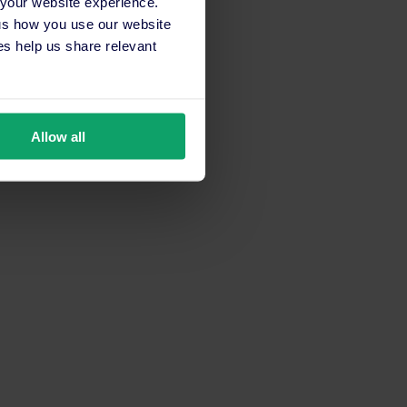
 your website experience.
 us how you use our website
s help us share relevant
Allow all