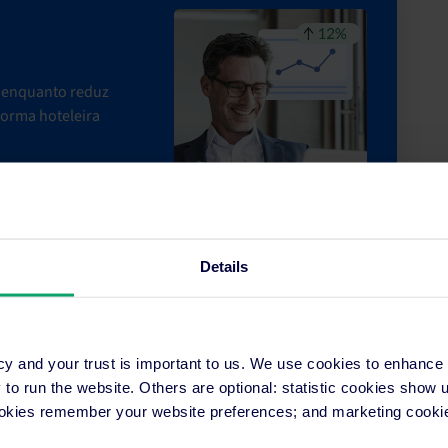
l enquanto reduz
forma hoteleira
Details
nder foi como navegar em
cy and your trust is important to us. We use cookies to enhance
o run the website. Others are optional: statistic cookies show
ookies remember your website preferences; and marketing cookie