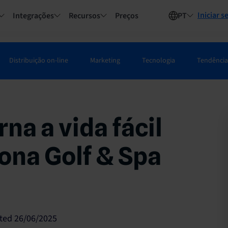
Iniciar s
Integrações
Recursos
Preços
PT
Distribuição on-line
Marketing
Tecnologia
Tendência
na a vida fácil
ona Golf & Spa
ted 26/06/2025