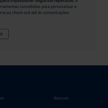
A
para impulsionar negócios repetidos:
erramentas concebidas para personalizar a
erva ao check-out até às comunicações
is
ões
Recursos