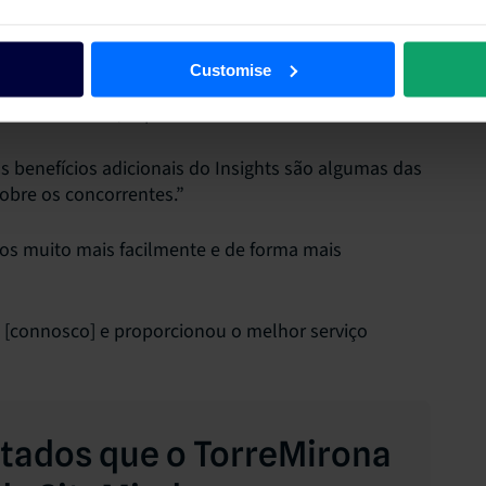
propriedade estava a funcionar com sucesso, a
ssine.
Customise
. Foi uma questão de configurar o nosso inventário e
ta suavemente”, explicou.
 benefícios adicionais do Insights são algumas das
obre os concorrentes.”
ços muito mais facilmente e de forma mais
 [connosco] e proporcionou o melhor serviço
tados que o TorreMirona