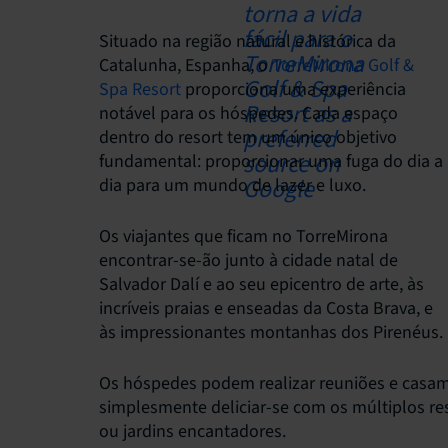
Situado na região natural e histórica da
Catalunha, Espanha, o
TorreMirona Golf &
Spa Resort
proporciona uma experiência
notável para os hóspedes. Cada espaço
dentro do resort tem um único objetivo
fundamental: proporcionar uma fuga do dia a
dia para um mundo de lazer e luxo.
Os viajantes que ficam no TorreMirona
encontrar-se-ão junto à cidade natal de
Salvador Dalí e ao seu epicentro de arte, às
incríveis praias e enseadas da Costa Brava, e
às impressionantes montanhas dos Pirenéus.
Os hóspedes podem realizar reuniões e casam
simplesmente deliciar-se com os múltiplos res
ou jardins encantadores.