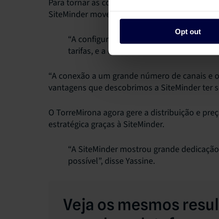
Para tornar as coisas fáceis e garantir que a 
SiteMinder moveu-se rapidamente segundo Ya
Opt out
“A configuração foi feita em poucos dias
tarifas, e a conexão ao nosso PMS foi fei
“A conexão a um grande número de canais e os
vantagens que descobrimos a SiteMinder ter s
O TorreMirona agora gere a distribuição e pre
estratégica graças à SiteMinder.
“A SiteMinder mostrou grande dedicação
possível”, disse Yassine.
Veja os mesmos resul