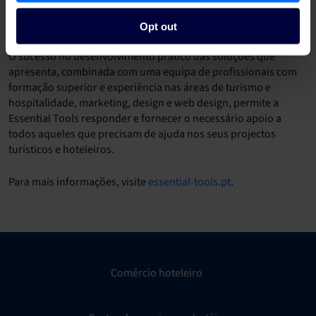
de qualidade dos seus serviços e usando as melhores práticas
e o sentido da responsabilidade.
Opt out
O sucesso no desenvolvimento prático das soluções que
apresenta, combinada com uma equipa de profissionais com
formação superior e experiência nas áreas de turismo e
hospitalidade, marketing, design e web design, permite a
Essential Tools responder e fornecer o necessário apoio a
todos aqueles que precisam de ajuda nos seus projectos
turísticos e hoteleiros.
Para mais informações, visite
essential-tools.pt
.
Comércio hoteleiro