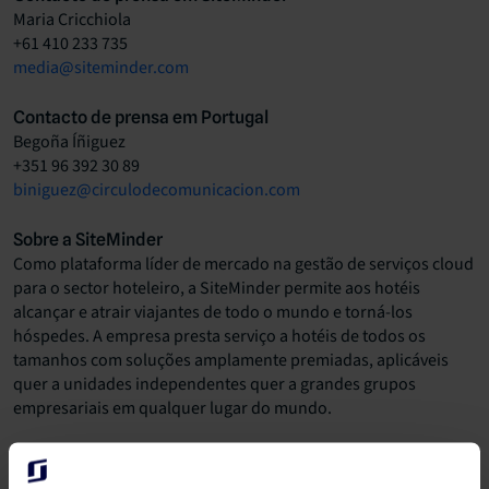
Maria Cricchiola
+61 410 233 735
media@siteminder.com
Contacto de prensa em Portugal
Begoña Íñiguez
+351 96 392 30 89
biniguez@circulodecomunicacion.com
Sobre a SiteMinder
Como plataforma líder de mercado na gestão de serviços cloud
para o sector hoteleiro, a SiteMinder permite aos hotéis
alcançar e atrair viajantes de todo o mundo e torná-los
hóspedes. A empresa presta serviço a hotéis de todos os
tamanhos com soluções amplamente premiadas, aplicáveis
quer a unidades independentes quer a grandes grupos
empresariais em qualquer lugar do mundo.
A oferta de produtos da SiteMinder inclui o
The Channel
Manager
, plataforma de distribuição online líder no sector; o