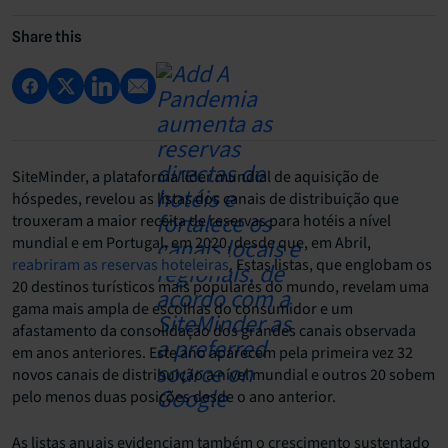
Share this
SiteMinder, a plataforma líder mundial de aquisição de
hóspedes, revelou as listas dos canais de distribuição que
trouxeram a maior receita de reservas para hotéis a nível
mundial e em Portugal, em 2020, desde que, em Abril,
reabriram as reservas hoteleiras
. Estas listas, que englobam os
20 destinos turísticos mais populares do mundo, revelam uma
gama mais ampla de escolhas do consumidor e um
afastamento da consolidação dos grandes canais observada
em anos anteriores. Este ano aparecem pela primeira vez 32
novos canais de distribuição a nível mundial e outros 20 sobem
pelo menos duas posições desde o ano anterior.
As listas anuais evidenciam também o crescimento sustentado