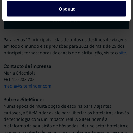
Opt out
Para ver as 12 principais listas de todos os destinos de viagens
em todo o mundo e as previsões para 2021 de mais de 25 dos
principais fornecedores de canais de distribuição, visite o
site
.
Contacto de imprensa
Maria Cricchiola
+61 410 233 735
media@siteminder.com
Sobre a SiteMinder
Numa época de muita opção de escolha para viajantes
curiosos, a SiteMinder existe para libertar os hoteleiros através
de tecnologia com um impacto real. A SiteMinder é a
plataforma de aquisição de hóspedes líder no setor hoteleiro e
pioneira na oferta de tecnologia simples e inteligente, levando