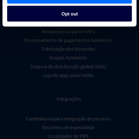
Gestor de canais para hotéis
Sistema de reservas hoteleiras
Opt out
Inteligência empresarial hoteleira
Metapesquisa para hotéis
Processamento de pagamentos hoteleiros
Fidelização dos hóspedes
Grupos hoteleiros
Sistema de distribuição global (GDS)
Loja de apps para hotéis
Integrações
Candidatura para integração de parceiro
Encontre um especialista
Localizador de PMS