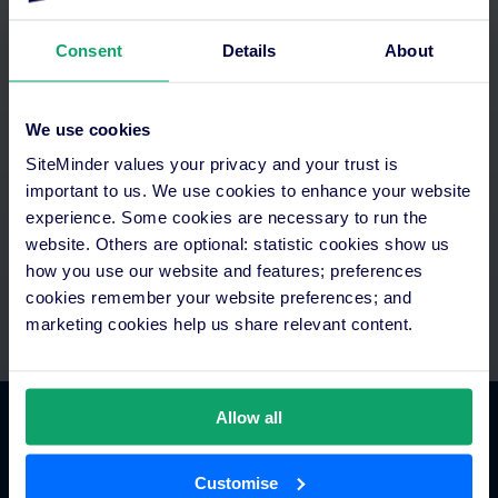
Consent
Details
About
Otimizar o seu tempo
We use cookies
SiteMinder values your privacy and your trust is
Aceda a tudo num só lugar. Configure pagamentos
automatizados e integre com a sua tecnologia existente.
important to us. We use cookies to enhance your website
Equipas exclusivas de assistência e integração.
experience. Some cookies are necessary to run the
website. Others are optional: statistic cookies show us
how you use our website and features; preferences
cookies remember your website preferences; and
marketing cookies help us share relevant content.
Allow all
Comércio hoteleiro
Customise