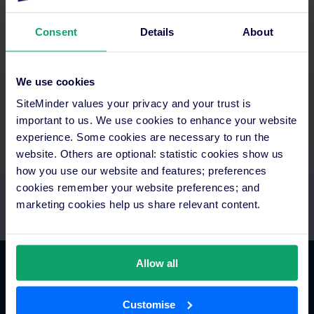
Consent
Details
About
Otimizar o seu tempo
We use cookies
SiteMinder values your privacy and your trust is
Aceda a tudo num só lugar. Configure pagamentos
automatizados e integre com a sua tecnologia existente.
important to us. We use cookies to enhance your website
Equipas exclusivas de assistência e integração.
experience. Some cookies are necessary to run the
website. Others are optional: statistic cookies show us
how you use our website and features; preferences
cookies remember your website preferences; and
marketing cookies help us share relevant content.
Allow all
Comércio hoteleiro
Customise