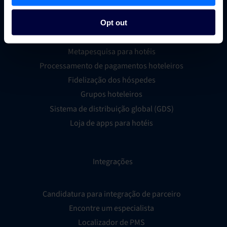
Gestor de canais para hotéis
Sistema de reservas hoteleiras
Opt out
Inteligência empresarial hoteleira
Metapesquisa para hotéis
Processamento de pagamentos hoteleiros
Fidelização dos hóspedes
Grupos hoteleiros
Sistema de distribuição global (GDS)
Loja de apps para hotéis
Integrações
Candidatura para integração de parceiro
Encontre um especialista
Localizador de PMS