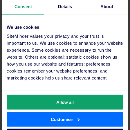
Consent
Details
About
We use cookies
SiteMinder values your privacy and your trust is
important to us. We use cookies to enhance your website
experience. Some cookies are necessary to run the
website. Others are optional: statistic cookies show us
how you use our website and features; preferences
cookies remember your website preferences; and
Construtor de sites WordPress: Guia
marketing cookies help us share relevant content.
completo para o seu hotel
O que é o construtor de sites WordPress? O
construtor de sites WordPress é uma
Allow all
ferramenta popular que permite aos
utilizadores criar uma presença online ou um
Customise
site para o seu blogue, empresa ou