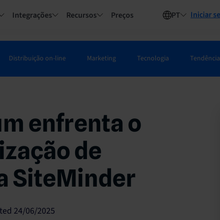
Iniciar s
Integrações
Recursos
Preços
PT
Distribuição on-line
Marketing
Tecnologia
Tendência
m enfrenta o
ização de
a SiteMinder
ted 24/06/2025