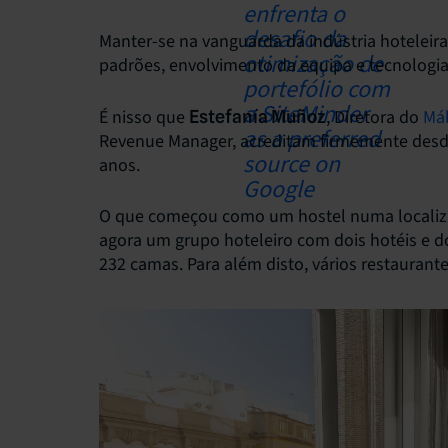
Manter-se na vanguarda da indústria hotelei
padrões, envolvimento da equipa e tecnologia
É nisso que
, Diretora do
Má
Estefanía Muñoz
Revenue Manager, acreditam firmemente desd
anos.
O que começou como um hostel numa localizaç
agora um grupo hoteleiro com dois hotéis e do
232 camas. Para além disto, vários restauran