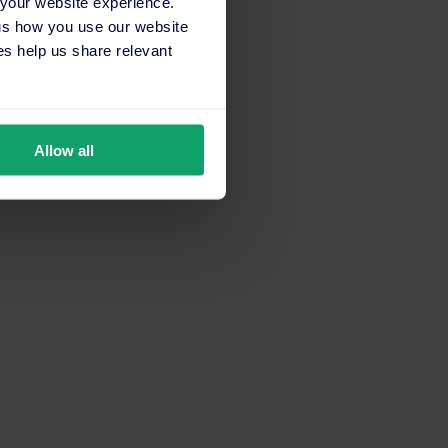
 your website experience.
 us how you use our website
s help us share relevant
Allow all