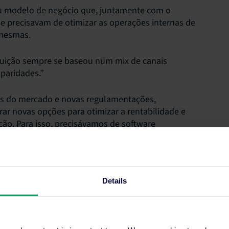
u modelo de negócio que, juntamente com o
ue precisavam de otimizar as operações internas de
 mesmas.
ibuição sempre se baseou num mix de canais
sparidades.”
es do mercado e novas regulamentações,
ar novas opções para otimizar a rentabilidade e
ição. Para isso, precisávamos de software
rsidade do nosso negócio.”
 tecnológico, Estefanía e Álvaro solicitaram uma
nder.
Details
r porque é sem dúvida a opção mais