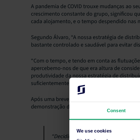
A pandemia de COVID trouxe mudanças ao se
crescimento constante do grupo, significou q
cada alojamento, e o tempo despendido nas
Segundo Álvaro, “A nossa estratégia de distr
bastante controlado e saudável para evitar di
“Com o tempo, e tendo em conta as flutuaçõ
apercebemo-nos de que era altura de consider
produtividade da nossa estratégia de distribu
suficientemente flexível para lidar com a dive
Após uma breve pesquisa por um novo parceiro
demonstração do software hoteleiro da SiteMi
Consent
We use cookies
“Decidimos implementar a SiteMinde