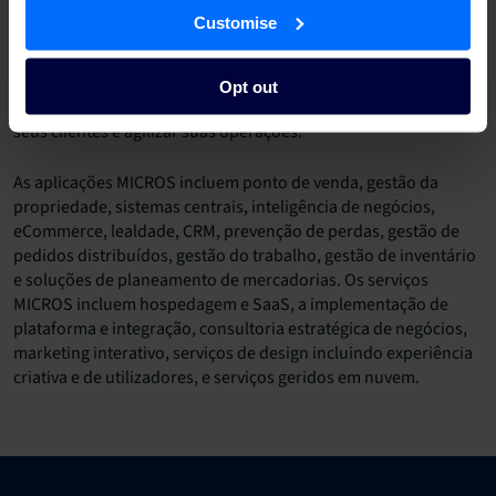
retalho, lazer e entretenimento, combustível e conveniência,
Customise
cruzeiro, e operações de viagens em mais de 180 países e em
todos os sete continentes. MICROS combina o seu
conhecimento e experiência no sector para fornecer soluções
Opt out
móveis e no local baseadas em nuvem que ajudam a atrair os
seus clientes e agilizar suas operações.
As aplicações MICROS incluem ponto de venda, gestão da
propriedade, sistemas centrais, inteligência de negócios,
eCommerce, lealdade, CRM, prevenção de perdas, gestão de
pedidos distribuídos, gestão do trabalho, gestão de inventário
e soluções de planeamento de mercadorias. Os serviços
MICROS incluem hospedagem e SaaS, a implementação de
plataforma e integração, consultoria estratégica de negócios,
marketing interativo, serviços de design incluindo experiência
criativa e de utilizadores, e serviços geridos em nuvem.