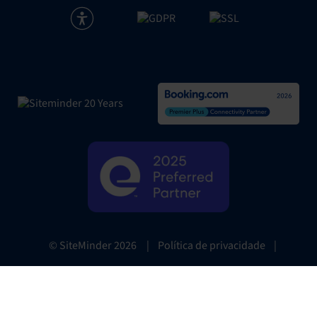
|
Política de privacidade
|
© SiteMinder
2026
Website Terms
|
Preferências