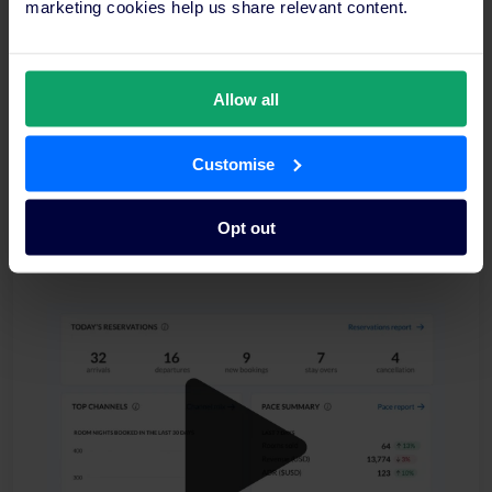
marketing cookies help us share relevant content.
Allow all
Customise
Opt out
Veja como a SiteMinder proporciona aos hotéis
resultados de receitas