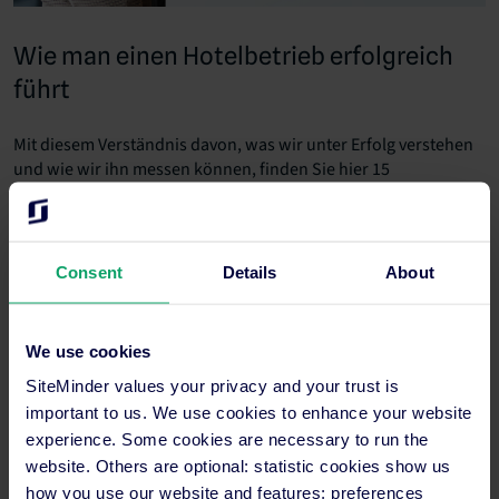
Wie man einen Hotelbetrieb erfolgreich
führt
Mit diesem Verständnis davon, was wir unter Erfolg verstehen
und wie wir ihn messen können, finden Sie hier 15
Maßnahmen, die Sie noch heute ergreifen können, um Ihr
Hotel (noch) erfolgreicher zu führen:
Setzen Sie sich drei Ziele, die Sie im nächsten
Consent
Details
About
Monat erreichen wollen. Gestalten Sie dies SMART
– spezifisch, messbar, erreichbar, realistisch und
We use cookies
terminiert.
SiteMinder values your privacy and your trust is
Formulieren Sie drei SMART-Ziele, die Sie in den
important to us. We use cookies to enhance your website
nächsten 6 Monaten erreichen möchten.
experience. Some cookies are necessary to run the
website. Others are optional: statistic cookies show us
Setzen Sie sich drei SMART-Ziele, die Sie in den
how you use our website and features; preferences