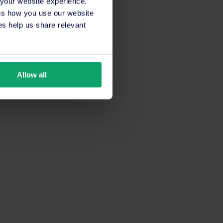
 your website experience.
 us how you use our website
s help us share relevant
Allow all