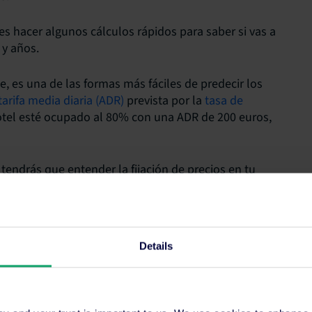
s hacer algunos cálculos rápidos para saber si vas a
 y años.
e, es una de las formas más fáciles de predecir los
tarifa media diaria (ADR)
prevista por la
tasa de
hotel esté ocupado al 80% con una ADR de 200 euros,
tendrás que entender la fijación de precios en tu
aximizar los ingresos que generas por habitación y
ón de precios son:
Details
ajar las tarifas fuera de temporada para garantizar