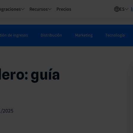
I
egraciones
Recursos
Precios
ES
tión de ingresos
Distribución
Marketing
Tecnología
lero: guía
1/2025