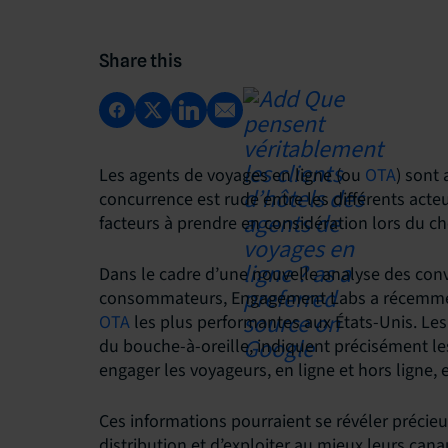
Share this
Les agents de voyages en ligne (ou
OTA
) sont
concurrence est rude entre les différents act
facteurs à prendre en considération lors du c
Dans le cadre d’une nouvelle analyse des conv
consommateurs, Engagement Labs a récemment
OTA
les plus performantes aux États-Unis. Les 
du bouche-à-oreille, indiquent précisément le
engager les voyageurs, en ligne et hors ligne, e
Ces informations pourraient se révéler précieu
distribution et d’exploiter au mieux leurs cana