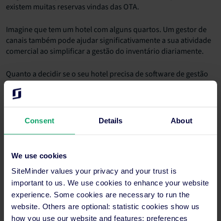
existem muitas reservas vindas das OTA.
Imagine que tem um hotel com alguns quartos. Um gestor de
canais também pode ajudar significativamente a sua atividade
comercial ao simplificar a gestão do inventário diariamente.
Quanto a decidir se o seu hotel precisa de software de gestão
de canais, pergunte-se se estes resultados são importantes
para a sua empresa:
Deixar de perder tempo em várias extranets
Consent
Details
About
Perder muito menos tempo a atualizar as
informações de inventário
We use cookies
Sem erro humano na introdução ou no ajuste de
SiteMinder values your privacy and your trust is
tarifas e disponibilidade
important to us. We use cookies to enhance your website
experience. Some cookies are necessary to run the
Aumentar a visibilidade global e o reconhecimento
website. Others are optional: statistic cookies show us
da marca
how you use our website and features; preferences