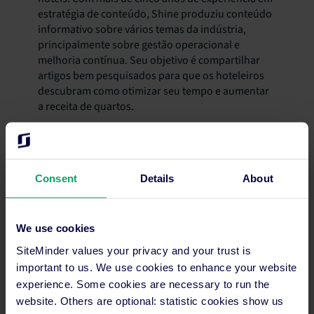
estratégia de conteúdo, Shine produziu conteúdo
informativo sobre vários temas da indústria,
principalmente sobre gestão operacional e
melhoria contínua. Seu objetivo é compartilhar
artigos bem pesquisados para que os hoteleiros
descubram como otimizar seu tempo e aumentar
a receita de quartos.
Consent
Details
About
Inscreva-se na Newsletter da Indústria SiteMinder.
Receba as últimas tendências e conselhos
We use cookies
diretamente na sua caixa de entrada.
SiteMinder values your privacy and your trust is
important to us. We use cookies to enhance your website
experience. Some cookies are necessary to run the
website. Others are optional: statistic cookies show us