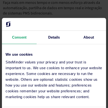
Faça mais em menos tempo e com menos esforço através da
automatização, partilha de dados em tempo real e integração
de sistemas PMS bidirecionais.
Atraia e retenha trabalhadores.
Consent
Details
About
Estabeleça procedimentos operacionais modernos e
We use cookies
profissionais com software fácil de aprender e gerir, dando-lhe
SiteMinder values your privacy and your trust is
mais tempo para se concentrar nas pessoas que importam.
important to us. We use cookies to enhance your website
experience. Some cookies are necessary to run the
website. Others are optional: statistic cookies show us
Melhore a experiência dos seus hóspedes.
how you use our website and features; preferences
cookies remember your website preferences; and
marketing cookies help us share relevant content.
Elimine as complicações na reserva, aumente a personalização