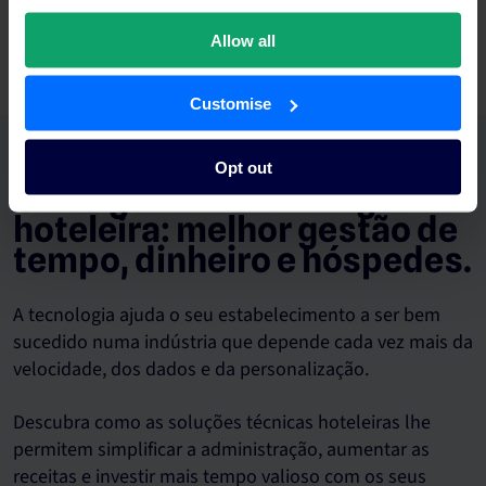
e melhore a comunicação com os hóspedes numa única
plataforma poderosa.
Allow all
Customise
Opt out
O seu guia de tecnologia
hoteleira: melhor gestão de
tempo, dinheiro e hóspedes.
A tecnologia ajuda o seu estabelecimento a ser bem
sucedido numa indústria que depende cada vez mais da
velocidade, dos dados e da personalização.
Descubra como as soluções técnicas hoteleiras lhe
permitem simplificar a administração, aumentar as
receitas e investir mais tempo valioso com os seus