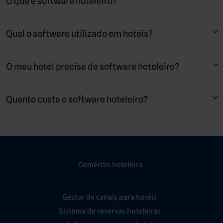
O que é software hoteleiro?
O software hoteleiro é definido como uma solução, produto ou
plataforma que ajuda os hotéis e os fornecedores de
Qual o software utilizado em hotéis?
alojamento a gerir os seus negócios e a melhorar o seu dia-a-
dia.
O meu hotel precisa de software hoteleiro?
Quanto custa o software hoteleiro?
Comércio hoteleiro
Gestor de canais para hotéis
Sistema de reservas hoteleiras