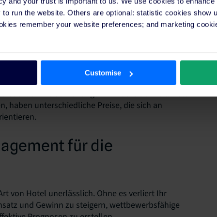
cy and your trust is important to us. We use cookies to enhance
pselling oder Extras bis hin zur Ermutigung der
o run the website. Others are optional: statistic cookies show
ookies remember your website preferences; and marketing cookie
sch und basieren auf dem Verständnis, dass
ern können.
Customise
erhöhungen nie fürchten sollten. Es mag
atsächlich Preiserhöhungen im Laufe der Zeit. Viele
 haben unterschiedliche Preise, die sich an
ientieren.
agement für die
t von Hotel unerlässlich. Ohne es verliert Ihr
satz und Gewinn zu steigern, wettbewerbsfähige
ektive Prognosen zu erstellen.