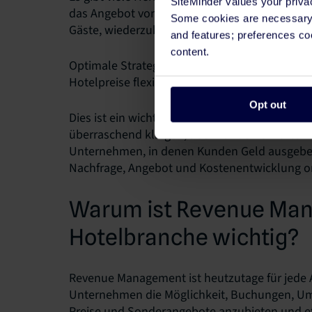
SiteMinder values your priva
das Angebot von Verlängerungsaufenthalten, U
Some cookies are necessary t
Gäste, wiederzukommen.
and features; preferences c
content.
Optimale Strategien und Ansätze sind dynami
Hotelpreise flexibel sind und sich täglich änd
Opt out
Dies ist ein wichtiger Grund, warum Sie Preis
überraschend klingen, aber Kunden erwarten t
Unternehmen, in denen Kunden Geld ausgeben,
Nachfrage, Angebot und Kostenentwicklung or
Warum ist Revenue Man
Hotelbranche wichtig?
Revenue Management ist heutzutage für jede Ar
Unternehmen die Möglichkeit, Buchungen, Um
Preise und Sonderangebote anzubieten und eff