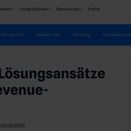
tionen
Integrationen
Ressourcen
Preise
e Management
Hotelvertrieb
Marketing
Hoteltechnolog
 Lösungsansätze
Revenue-
 28/05/2026