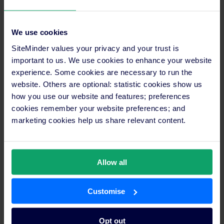
sola conexión.
¿Cómo? Con
SiteMinder GDS
, una plataforma para conectar y
We use cookies
gestionar a la perfección los principales proveedores de GDS.
Te contamos más…
SiteMinder values your privacy and your trust is
important to us. We use cookies to enhance your website
experience. Some cookies are necessary to run the
website. Others are optional: statistic cookies show us
Saca partido a Amadeus GDS con la
how you use our website and features; preferences
ayuda de la plataforma de
cookies remember your website preferences; and
SiteMinder
marketing cookies help us share relevant content.
¿Por qué gastar tiempo iniciando sesión en el GDS de
Amadeus y después en todos y cada uno de los GDS a
Allow all
los que te conectas, cuando podrías gestionarlos
todos desde un único lugar?
Customise
SiteMinder
te ofrece una experiencia GDS potente
pero sencilla, que te permite aprovechar el mercado
Opt out
mundial de viajes corporativos.