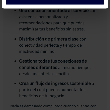
con
Una conexión orientada al servicio
asistencia personalizada y
recomendaciones para que puedas
maximizar tus beneficios sin estrés.
con
Distribución de primera clase
conectividad perfecta y tiempo de
inactividad mínimo.
Gestiona todas tus conexiones de
al mismo tiempo,
canales diferentes
desde una interfaz sencilla.
a
Crea un flujo de ingresos sostenible
partir del cual puedas aumentar los
beneficios de tu negocio.
Nada es demasiado complicado cuando cuentas con