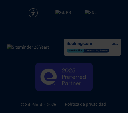
|
Política de privacidad
|
© SiteMinder
2026
Website Terms
|
Preferencias