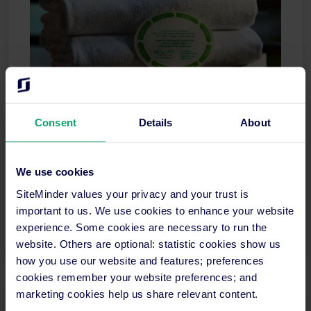
Guía de planificación para gestionar los residuos
Consent
Details
About
de tu hotel
Este artículo te ofrece información exhaustiva para
We use cookies
ayudarte a gestionar los residuos de tu hotel y
SiteMinder values your privacy and your trust is
garantizar que siga operando sin contratiempos.
important to us. We use cookies to enhance your website
experience. Some cookies are necessary to run the
Seguir leyendo
website. Others are optional: statistic cookies show us
how you use our website and features; preferences
cookies remember your website preferences; and
marketing cookies help us share relevant content.