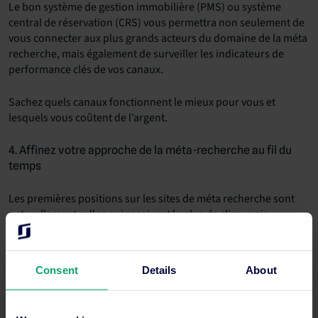
Le bon système de gestion immobilière (PMS) ou système
central de réservation (CRS) vous permettra non seulement de
vous connecter aux plus grands acteurs du domaine de la méta
recherche, mais également de surveiller les indicateurs de
performance clés de vos canaux.
Sachez quels canaux fonctionnent le mieux pour vous et
lesquels vous coûtent de l’argent.
4. Affinez votre approche de la méta-recherche au fil du
temps
Les premières positions sur les sites de méta recherche sont
naturellement celles qui reçoivent le plus de clics, mais
atteindre le sommet n’est pas facile.
Il sera pratiquement impossible de surenchérir sur les OTA,
Consent
Details
About
vous pouvez donc essayer de les contourner avec un tarif
inférieur. Cependant, si votre coût par clic (CPC) est trop bas,
vous ne pourrez toujours pas rivaliser. La meilleure approche