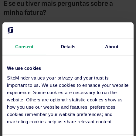
E se eu tiver mais perguntas sobre a
minha fatura?
Contacte-nos
E se eu tiver dúvidas sobre impostos na
Consent
Details
About
minha fatura?
Para os clientes da SiteMinder na Austrália, Reino Unido e
We use cookies
Estados Unidos, ser-lhes-ão cobrados quaisquer impostos
SiteMinder values your privacy and your trust is
aplicáveis relevantes na sua localização.
important to us. We use cookies to enhance your website
experience. Some cookies are necessary to run the
Se tiver quaisquer questões relacionadas com impostos
website. Others are optional: statistic cookies show us
aplicadas à sua fatura, entre em
contacto connosco
.
how you use our website and features; preferences
cookies remember your website preferences; and
Como atualizo as minhas informações de
marketing cookies help us share relevant content.
faturação?