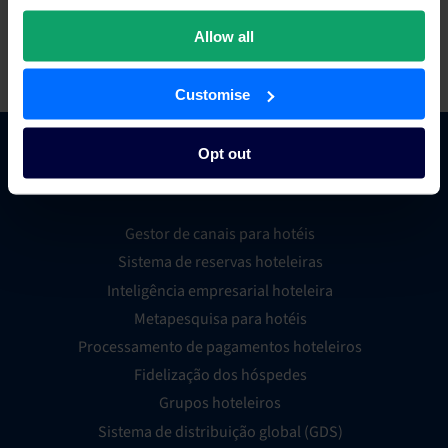
Se pretender atualizar as suas informações de faturação, entre
em
contacto connosco
.
Allow all
Customise
Opt out
Comércio hoteleiro
Gestor de canais para hotéis
Sistema de reservas hoteleiras
Inteligência empresarial hoteleira
Metapesquisa para hotéis
Processamento de pagamentos hoteleiros
Fidelização dos hóspedes
Grupos hoteleiros
Sistema de distribuição global (GDS)