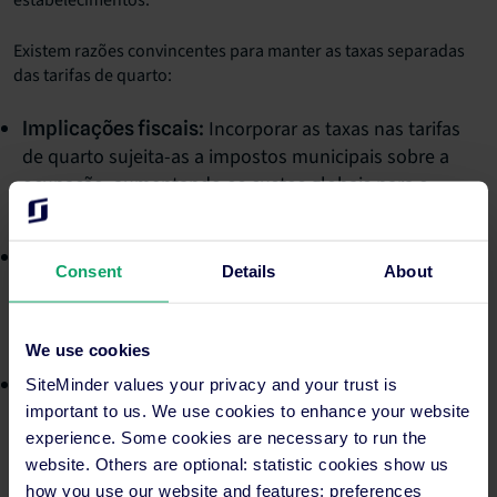
estabelecimentos.
Existem razões convincentes para manter as taxas separadas
das tarifas de quarto:
Incorporar as taxas nas tarifas
Implicações fiscais:
de quarto sujeita-as a impostos municipais sobre a
ocupação, aumentando os custos globais para o
hóspede.
As tarifas de quarto são
Estabilidade das tarifas:
Consent
Details
About
altamente dinâmicas e acompanhadas de perto pelos
viajantes, enquanto as taxas tendem a ser mais
estáveis.
We use cookies
Muitos viajantes
Comportamento de reserva:
SiteMinder values your privacy and your trust is
centram-se principalmente nas tarifas de quarto na
important to us. We use cookies to enhance your website
tomada de decisões, pelo que as taxas separadas
experience. Some cookies are necessary to run the
website. Others are optional: statistic cookies show us
permitem uma comparação de preços base
how you use our website and features; preferences
transparente.