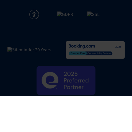
|
Politique de confidentialité
|
© SiteMinder
2026
Website Terms
|
Préférences