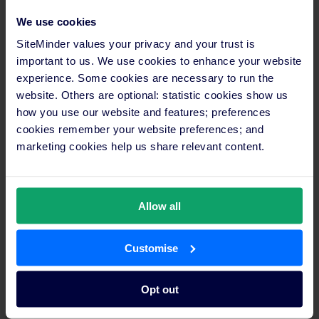
We use cookies
SiteMinder values your privacy and your trust is
important to us. We use cookies to enhance your website
experience. Some cookies are necessary to run the
website. Others are optional: statistic cookies show us
how you use our website and features; preferences
cookies remember your website preferences; and
marketing cookies help us share relevant content.
Allow all
Découvrez comment le Royal Antibes Hôtel a pu
réinvestir plus de 170 heures dans la gestion de
Customise
son hôtel
Opt out
Comment le Royal Antibes Hôtel a pu réinvestir plus
de 170 heures à la gestion de son hôtel. Découvrez