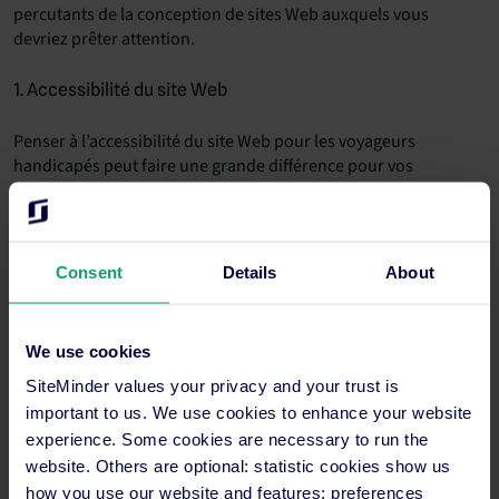
percutants de la conception de sites Web auxquels vous
devriez prêter attention.
1. Accessibilité du site Web
Penser à l’accessibilité du site Web pour les voyageurs
handicapés peut faire une grande différence pour vos
réservations et vos résultats. Environ 15% des Américains et
20% des Australiens ont une forme de handicap, ce qui
équivaut à près de 50 millions de personnes dans le cas des
États-Unis.
Consent
Details
About
De nombreuses limitations d’accessibilité incluent
l’accessibilité Web, où les voyageurs handicapés ne peuvent
We use cookies
pas effectuer leurs recherches et leurs réservations en ligne en
SiteMinder values your privacy and your trust is
raison de renseignements manquants, incomplets ou
incompatibles.
important to us. We use cookies to enhance your website
experience. Some cookies are necessary to run the
Les handicaps courants comprennent :
website. Others are optional: statistic cookies show us
how you use our website and features; preferences