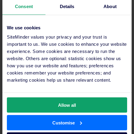
Inscreva-se na Newsletter da Indústria SiteMinder.
Consent
Details
About
Receba as últimas tendências e conselhos
diretamente na sua caixa de entrada.
We use cookies
SiteMinder values your privacy and your trust is
important to us. We use cookies to enhance your website
experience. Some cookies are necessary to run the
website. Others are optional: statistic cookies show us
how you use our website and features; preferences
cookies remember your website preferences; and
marketing cookies help us share relevant content.
Allow all
Customise