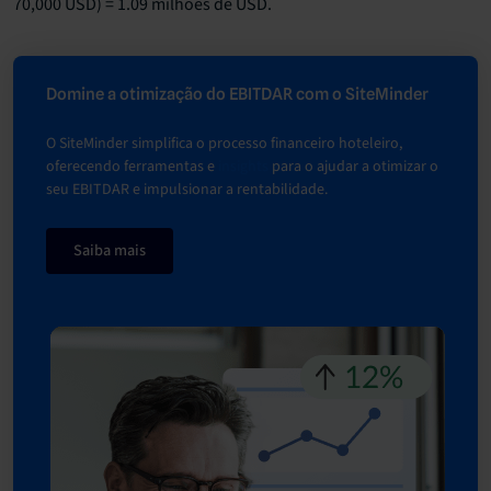
70,000 USD) = 1.09 milhões de USD.
Domine a otimização do EBITDAR com o SiteMinder
O SiteMinder simplifica o processo financeiro hoteleiro,
oferecendo ferramentas e
insights
para o ajudar a otimizar o
seu EBITDAR e impulsionar a rentabilidade.
Saiba mais