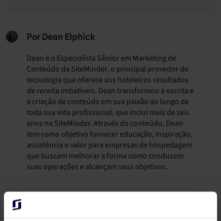
Por Dean Elphick
Dean é o Especialista Sênior em Marketing de
Conteúdo da SiteMinder, o principal provedor de
tecnologia que oferece aos hoteleiros resultados
de receita imbatíveis. Dean transformou a escrita e
a criação de conteúdo em sua paixão ao longo de
toda sua vida profissional, que inclui mais de seis
anos na SiteMinder. Através do conteúdo, Dean
tem como objetivo fornecer educação, inspiração,
assistência e valor para empresas de hospedagem
que buscam melhorar a forma como conduzem
suas operações e alcançam seus objetivos.