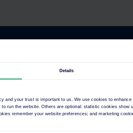
ons
Resources
Details
on Application
Hotel Distribution
Programs
Marketing
cy and your trust is important to us. We use cookies to enhance
xpert
Technology
o run the website. Others are optional: statistic cookies show
er
Hotel Trends & Advice
ookies remember your website preferences; and marketing cookie
ections
Groups and Chains
rations
Case Studies