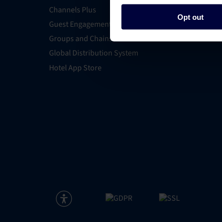
Channels Plus
Opt out
Guest Engagement
Groups and Chains
Global Distribution System
Hotel App Store