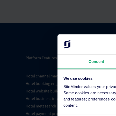
Platform Features
Integrati
Consent
Hotel channel manager
Integrati
We use cookies
Hotel booking engine
Partner 
SiteMinder values your priva
Hotel website builder
Find an E
Some cookies are necessary t
Hotel business intelligence
PMS Find
and features; preferences c
content.
Hotel metasearch
OTA Conn
Hotel payment processing
All Integ