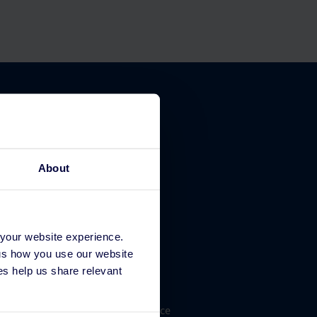
Company
About
About Us
Contact
 your website experience.
Support
 us how you use our website
Billing and Payments
s help us share relevant
Careers
Recruitment Privacy Notice