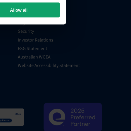
Media Centre
Allow all
Events
Legal
Security
Investor Relations
ESG Statement
Australian WGEA
Website Accessibility Statement